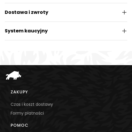
Dostawa i zwroty
System kaucyjny
Linki w stopce
ZAKUPY
Czas i koszt dostawy
Formy płatności
POMOC