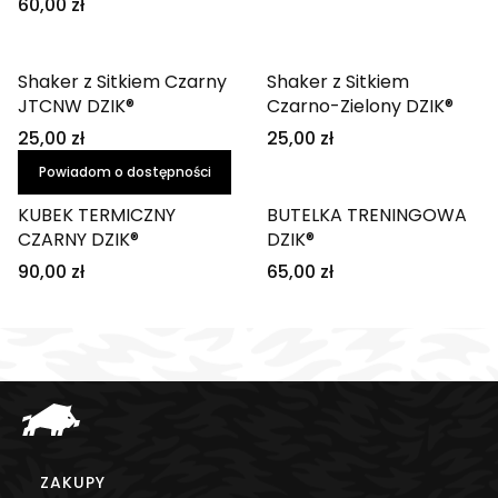
60,00 zł
Shaker z Sitkiem Czarny
Shaker z Sitkiem
JTCNW DZIK®
Czarno-Zielony DZIK®
25,00 zł
25,00 zł
Powiadom o dostępności
KUBEK TERMICZNY
BUTELKA TRENINGOWA
CZARNY DZIK®
DZIK®
90,00 zł
65,00 zł
Linki w stopce
ZAKUPY