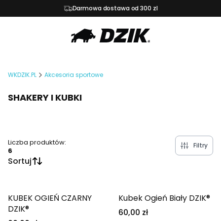
Darmowa dostawa od 300 zl
WKDZIK.PL
Akcesoria sportowe
SHAKERY I KUBKI
Liczba produktów:
Filtry
6
Sortuj
Lista produktów
KUBEK OGIEŃ CZARNY
Kubek Ogień Biały DZIK®
DZIK®
60,00 zł