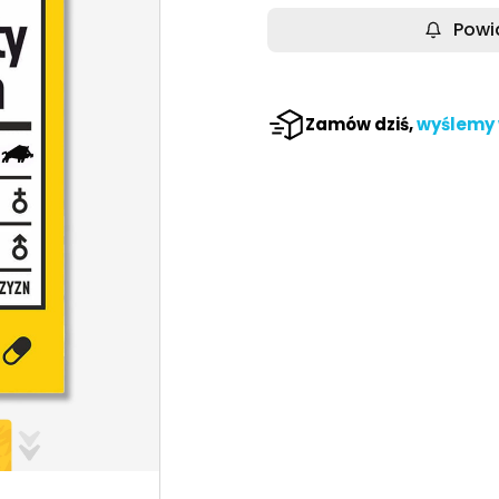
Powi
Zamów dziś,
wyślemy 