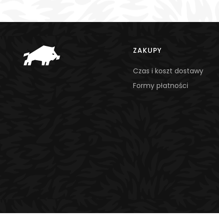
Linki w stopce
ZAKUPY
Czas i koszt dostawy
Formy płatności