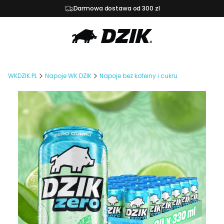
Darmowa dostawa od 300 zl
WKDZIK.PL
Napoje WK DZIK
Napoje bez kofeiny i cukru