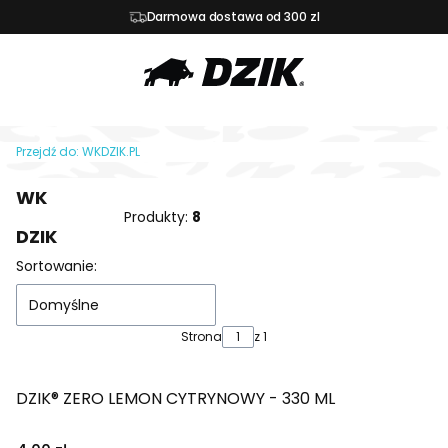
Darmowa dostawa od 300 zl
Przejdź do:
WKDZIK.PL
WK
Produkty:
8
DZIK
Lista produktów
Sortowanie:
Domyślne
Strona
z 1
DZIK® ZERO LEMON CYTRYNOWY - 330 ML