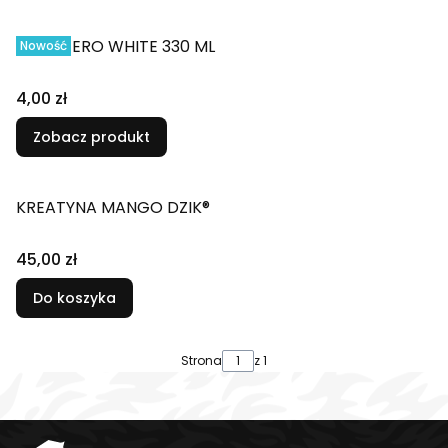
DZIK® ZERO WHITE 330 ML
Nowość
4,00 zł
Zobacz produkt
KREATYNA MANGO DZIK®
45,00 zł
Do koszyka
Strona
z 1