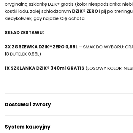
oryginalną szklankę DZIK® gratis (kolor niespodzianka: nieb
kostki lodu, zalej schłodzonym
DZIK® ZERO
i pij po trening
kiedykolwiek, gdy najdzie Cię ochota.
SKŁAD ZESTAWU:
3X ZGRZEWKA DZIK® ZERO 0,85L
– SMAK DO WYBORU: ORA
18 BUTELEK 0,85L)
1X SZKLANKA DZIK® 340ml GRATIS
(LOSOWY KOLOR: NIEB
Dostawa i zwroty
System kaucyjny