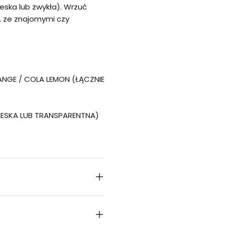
ieska lub zwykła). Wrzuć
u, ze znajomymi czy
NGE / COLA LEMON (ŁĄCZNIE
IESKA LUB TRANSPARENTNA)