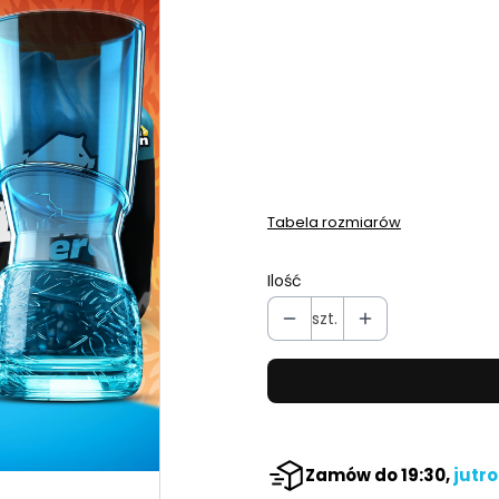
Wybierz wariant produktu
Poszczególne warianty mogą 
Wybierz
Orange
Cola & 
Tabela rozmiarów
Ilość
szt.
Zamów do 19:30,
jutro