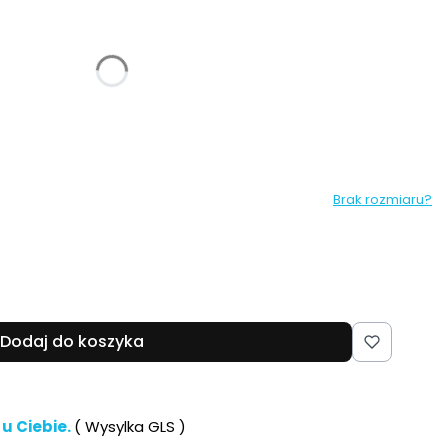
:
różnić się ceną
lemon
Brak rozmiaru?
Dodaj do koszyka
 u Ciebie.
( Wysylka GLS )