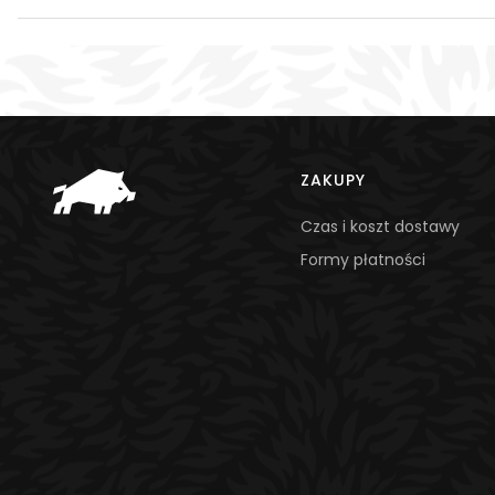
Linki w stopce
ZAKUPY
Czas i koszt dostawy
Formy płatności