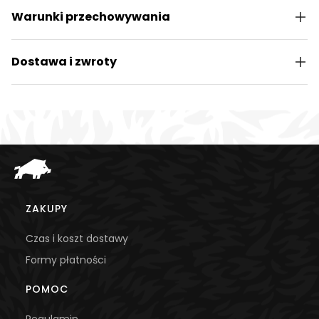
Warunki przechowywania
Dostawa i zwroty
Linki w stopce
ZAKUPY
Czas i koszt dostawy
Formy płatności
POMOC