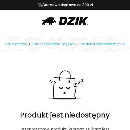
Darmowa dostawa od 300 zl
rania sportowe
Odzież sportowa męska
Spodenki sportowe męskie
Produkt jest niedostępny
Przepraszamy, produkt, którego szukasz jest